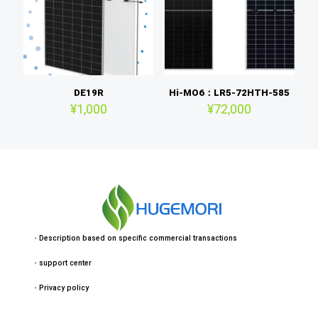
DE19R
Hi-MO6：LR5-72HTH-585
¥
1,000
¥
72,000
・
Description based on specific commercial transactions
・
support center
・
Privacy policy