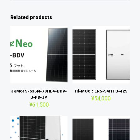
Related products
JKM615-635N-78HL4-BDV-
Hi-MO6：LR5-54HTB-425
J-F8-JP
¥
54,000
¥
61,500